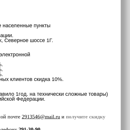
во все населенные пункты
ции.
еверное шоссе 1Г.
магазин или по электронной
.
.
.
клиентов скидка 10%.
равило 1год. на технически сложные товары)
сийской Федерации.
ной почте
2913546@mail.ru
и
получите скидку
телефону
291-30-90.