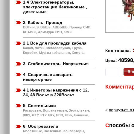
1.4 Электрогенераторы,
электростанции бензиновые ,
дизельные
2. Кабель, Провод
ВВГнг-LS, ВБШв, АВББШВ, Провод СИП,
КГ,АВВГ, Арматура СИП, КВВГ
2.1 Все для прокладки кабеля
Канал, Лотки, Металлорукав, Труба,
Код товара:
Коробки, Муфты кабельные, Хомуты,
48598
Цена:
3. Стабилизаторы Напряжения
4. Сварочные аппараты
инверторные
Комментар
4.1 Инветоры напряжения с 12,
24, 48 Вольт в 220Вольт
5. Светильники
«
вернуться в 
Растровые, Встраиваемые, Зеркальные,
ЖКУ, ЖТУ, РТУ, РКУ, НПП, НББ, Банники,
С
пособы 
6. Обогреватели
2. Безн
Маслянные, Настенные, Конверторы,