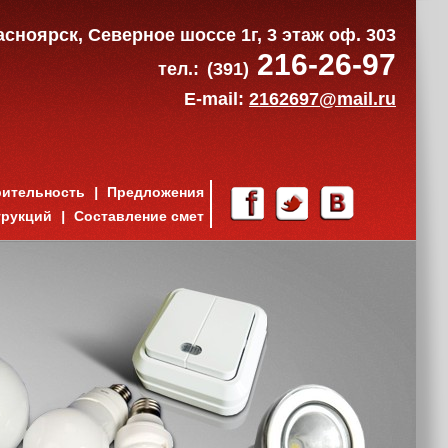
расноярск, Северное шоссе 1г, 3 этаж оф. 303
216-26-97
тел.:
(391)
E-mail:
2162697@mail.ru
рительность
Предложения
трукций
Составление смет