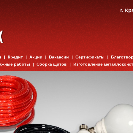
г. К
и
Кредит
Акции
Вакансии
Сертификаты
Благотво
ажные работы
Сборка щитов
Изготовление металлоконс