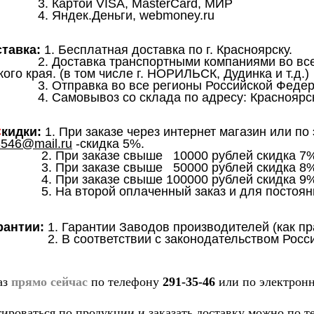
той VISA, MasterCard, МИР
ек.Деньги, webmoney.ru
ставка:
1. Бесплатная доставка по г. Красноярску.
тавка транспортными компаниями 
ого края.
(в том числе г. НОРИЛЬСК, Дудинка и т.д.)
авка во все регионы Российской Федера
ывоз со склада по адресу: Красноярск, С
С
кидки:
1. При заказе через интернет 
546@mail.ru
-скидка 5%.
заказе свыше 10000 рублей скидка 7%
заказе свыше 50000 рублей скидка 8%
заказе свыше 100000 рублей скидка 9%
орой оплаченный заказ и для постоянных 
рантии:
1. Гарантии Заводов производителей (как п
2. В соответствии с законодательством Рос
аз
прямо сейчас
по телефону
291-35-46
или по электрон
ироваться по продукции и заказать доставку можно по 