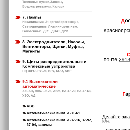
3. Кар
Тепловые пушки,Завесы,
4. Янд
Водонагреватели, Калори
7. Лампы
Д
о
Накаливания, Энергосберегающие,
2. Дос
Светодиодные, Люминисцентные,
Красноярск
Галогенные, ДРЛ, ДНАТ, ДРВ
3. Отпр
4. Самов
8. Электродвигатели, Насосы,
Вентиляторы, Щетки, Муфты,
Магниты
почте
2913
9. Щиты распределительные и
2. При 
Комплексные устройства
3. При 
ПР, ШРО, РУСМ, ВРУ, КСО, АВР
4. При 
5. На вт
9.1 Выключатели
автоматические
АЕ, АП, ВА57, Э-25, АВМ, ВА 47-29, ВА 47-63,
Г
а
УЗО, АД
АВВ
Автоматические выкл. А-31-61
Делайте зак
Автоматические выкл. А-37-16, 37-92,
5%
37-94, зажимы
Проконсульт