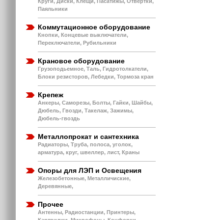
Круги, Диски, Клещи, Пасатижы, Отвертки,
Паяльники
Коммутационное оборудование
Кнопки, Концевые выключатели,
Переключатели, Рубильники
Крановое оборудование
Грузоподьемное, Таль, Гидротолкатели,
Блоки резисторов, Лебедки, Тормоза кран
Крепеж
Анкеры, Саморезы, Болты, Гайки, Шайбы,
Дюбель, Гвозди, Такелаж, Зажимы,
Дюбель-гвоздь
Металлопрокат и сантехника
Радиаторы, Труба, полоса, уголок,
арматура, круг, швеллер, лист, Краны
Опоры для ЛЭП и Освещения
Железобетонные, Металличиские,
Деревянные,
Прочее
Антенны, Радиостанции, Принтеры,
Картриджи, Микрофоны, Конфорки,