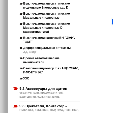
Выключатели автоматические
модульные 3полюсные хар D
Выключатели автоматические
Модульные 4полюсные
Выключатели автоматические
Модульные 4полюсные D
(характеристика)
Выключатели нагрузки ВН "ЭКФ",
"ЩИТ"
Дифференциальные автоматы
АД, СВДТ
Прочие автоматические
выключатели
Световой индикатор фаз АЩ4"ЭКФ",
ИФС47"ИЭК"
УЗО
9.2 Аксессуары для щитов
ограничители, предохранители,
разрядники, сальники, шины
9.3 Пускатели, Контакторы
ПМ12, ККТ, КМИ, КМЭ, ПБР, ПМА, ПМЕ, ПМЛ,