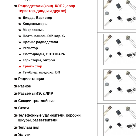
Радиодетали (конд. КЭП2, сопр.
тиристор, диоды и другое)
Диоды, Варистор
Конденсаторы
Микросхемы
Плата, панель DIP, кор. G
Прочие радиодетали
Резистор
Светодиоды, ОПТОПАРА
Теристоры, оптрон
Транзистор
Тумблер, предохр. ВП
Радиостанции
Разное
Разьемы ИЭ, к ЛИР
Секции троллейные
Скотч
Телефонные удлинители, коробки,
шнуры, разветвители
Теплый пол
Услуги