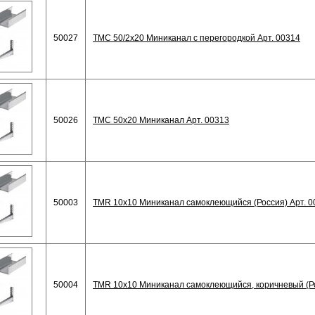
50027
TMC 50/2x20 Миниканал с перегородкой Арт. 00314
50026
TMC 50x20 Миниканал Арт. 00313
50003
TMR 10х10 Миниканал самоклеющийся (Россия) Арт. 0
50004
TMR 10х10 Миниканал самоклеющийся, коричневый (Ро