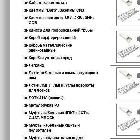
Кабель-канал метал
Клеммы "Ваго", Зажимы СИЗ
Клеммы винтовые ЗВИ, JXB , ЗНИ,
СОВ
Клипса для гофрированной трубы
Короб перфорированный
Короба металлические
оценкованные
Коробки устан распред
Легранд
Лотки кабельные и комплектующие к
ним
Лотки ЛМПП, ЛМПГ, углы повороты
для лотков
ЛОТКИ НЛ (секции)
Металорукав Р3
Муфты кабельные 4ПКТп, 4СТп,
GUST, МВССК
Муфты кабельные сшитый
полиэтилен
Муфты соединительные для