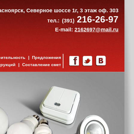
расноярск, Северное шоссе 1г, 3 этаж оф. 303
216-26-97
тел.:
(391)
E-mail:
2162697@mail.ru
рительность
Предложения
трукций
Составление смет