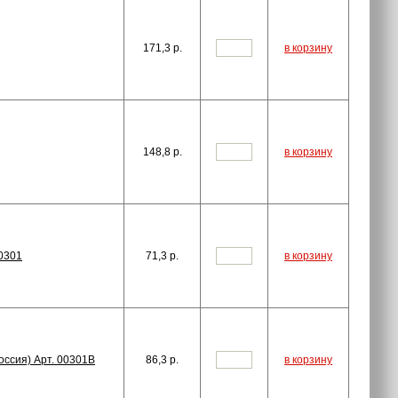
171,3
p.
в корзину
148,8
p.
в корзину
0301
71,3
p.
в корзину
ссия) Арт. 00301B
86,3
p.
в корзину