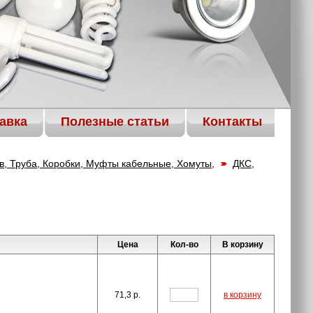
авка
Полезные статьи
Контакты
ав, Труба, Коробки, Муфты кабельные, Хомуты,
ДКС,
Цена
Кол-во
В корзину
71,3
p.
в корзину