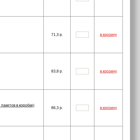
71,3
p.
в корзину
83,8
p.
в корзину
 пакетов в коробке)
86,3
p.
в корзину