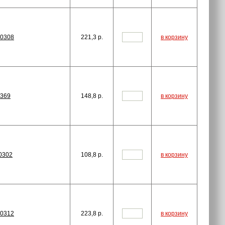
00308
221,3
p.
в корзину
0369
148,8
p.
в корзину
0302
108,8
p.
в корзину
00312
223,8
p.
в корзину