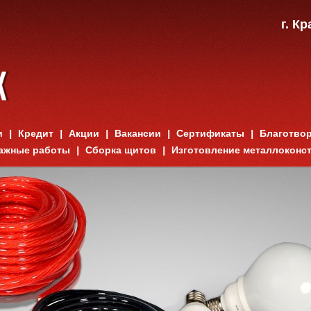
г. К
и
Кредит
Акции
Вакансии
Сертификаты
Благотво
ажные работы
Сборка щитов
Изготовление металлоконс