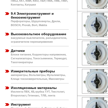
ПМ12, ККТ, КМИ, КМЭ, ПБР, ПМА, ПМЕ, ПМЛ,
Контакты, Катушки
9.4 Электроинструмент и
бензоинструмент
Перфораторы, Шуруповерты, Дрели,
BOSCH, Prorab, Bort, Makita
Высоковольтное оборудование
вакуумные выключатели, разъединители,
ограничители перенапряжения
Датчики
Блоки питания, Корректоры напряжения,
Сигнализаторы, Токосъемники, Термодат,
Тахогенераторы
Измерительные приборы
амперметры, Вольтметры, Мультиметры,
Клещи токоизмерительные, Манометры
Изоляционные материалы
Изолента ПВХ, ХБ,трубка ТУТ, Текстолит,
Второпласт, Гетинакс, ТЛВ, лента
Инструмент