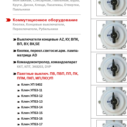
Монтажный, Слесарный, Паяльный, Буры,
Круги, Диски, Клещи, Пасатижы, Отвертки,
Паяльники
Коммутационное оборудование
Кнопки, Концевые выключатели,
Переключатели, Рубильники
Выключатели концевые АZ, КУ, ВПК,
ВП, ВУ, ВК,SE
Кнопки, перекл.светосиг.арм. лампа-
матрица AD
Командоконтролер, командоапарат
ККТ, КПТ, ЭК8203, DVP
Пакетные выключ. ПВ, ПВП, ПП, ПК,
ППМ, ПКП, МП,ПКУ,УП
Ключ УП 5402
Ключ УП53-11
Ключ УП53-12
Ключ УП53-13
Ключ УП53-14
Ключ УП53-15
Ключ УП53-16
Ключ УП53-17