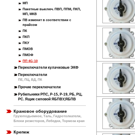
МП
Пакетные выключ. ПВП, ППМ, ПКП,
МП, МКВ
ПВ изменит в соответствии с
прайсом
ПК
ПКП
ПКУ
ПМОВ
ПМОФ
ПП 4G-10
Переключатели кулачковые ЭКФ
Переключатели
ПЕ, ПЦ, ВД, ПК
Прочие переключатели
Рубильники РПС, Р-15, Р-19, РБ, РЦ,
РС. Ящик силовой ЯБПВУ,ЯБПВ
Крановое оборудование
Грузоподьемное, Таль, Гидротолкатели,
Блоки резисторов, Лебедки, Тормоза кран
Крепеж