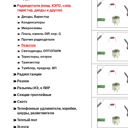
Радиодетали (конд. КЭП2, сопр.
тиристор, диоды и другое)
Диоды, Варистор
Конденсаторы
Микросхемы
Плата, панель DIP, кор. G
Прочие радиодетали
Резистор
Светодиоды, ОПТОПАРА
Теристоры, оптрон
Транзистор
Тумблер, предохр. ВП
Радиостанции
Разное
Разьемы ИЭ, к ЛИР
Секции троллейные
Скотч
Телефонные удлинители, коробки,
шнуры, разветвители
Теплый пол
Услуги